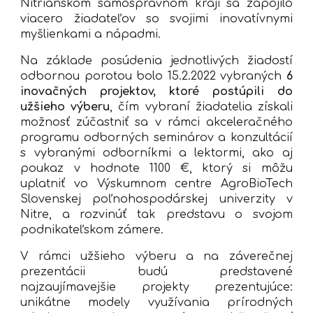
Nitrianskom samosprávnom kraji sa zapojilo
viacero žiadateľov so svojimi inovatívnymi
myšlienkami a nápadmi.
Na základe posúdenia jednotlivých žiadostí
odbornou porotou bolo 15.2.2022 vybraných
6
inovačných projektov, ktoré postúpili do
užšieho výberu
, čím vybraní žiadatelia získali
možnosť zúčastniť sa v rámci akceleračného
programu odborných seminárov a konzultácií
s vybranými odborníkmi a lektormi, ako aj
poukaz v hodnote 1100 €, ktorý si môžu
uplatniť vo Výskumnom centre AgroBioTech
Slovenskej poľnohospodárskej univerzity v
Nitre, a rozvinúť tak predstavu o svojom
podnikateľskom zámere.
V rámci užšieho výberu a na záverečnej
prezentácii budú predstavené
najzaujímavejšie projekty prezentujúce:
unikátne modely využívania prírodných