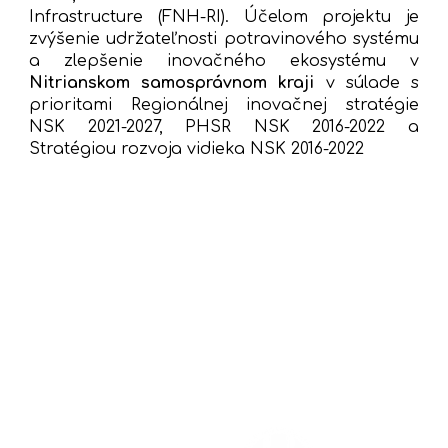
Infrastructure (FNH-RI). Účelom projektu je
zvýšenie udržateľnosti potravinového systému
a zlepšenie inovačného ekosystému v
Nitrianskom samosprávnom kraji
v súlade s
prioritami Regionálnej inovačnej stratégie
NSK 2021-2027, PHSR NSK 2016-2022 a
Stratégiou rozvoja vidieka NSK 2016-2022
Podpora inovačných činností slovenských startupov a 
začínajúcich podnikateľov v oblasti potravinového systému, 
vrátane výroby zdravých potravín vyrábaných zelenými 
technológiami a s minimálnou uhlíkovou.