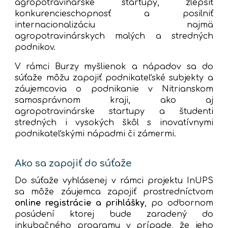
agropotravinárske startupy, zlepšiť
konkurencieschopnosť a posilniť
internacionalizáciu najmä
agropotravinárskych malých a stredných
podnikov.
V rámci Burzy myšlienok a nápadov sa do
súťaže môžu zapojiť podnikateľské subjekty a
záujemcovia o podnikanie v Nitrianskom
samosprávnom kraji, ako aj
agropotravinárske startupy a študenti
stredných i vysokých škôl s inovatívnymi
podnikateľskými nápadmi či zámermi.
Ako sa zapojiť do súťaže
Do súťaže vyhlásenej v rámci projektu InUPS
sa môže záujemca zapojiť prostredníctvom
online registrácie a prihlášky
, po odbornom
posúdení ktorej bude zaradený do
inkubačného programu v prípade, že jeho