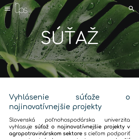
Skip to main content
Skip to navigation
S
ÚŤAŽ
Vyhlásenie súťaže o
najinovatívnejšie projekty
Slovenská poľnohospodárska univerzita
vyhlasuje
súťaž o najinovatívnejš
ie
projekty v
agropotravinárskom sektore
s cieľom podporiť